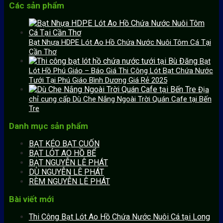
Các sản phẩm
Bạt Nhựa HDPE Lót Ao Hồ Chứa Nước Nuôi Tôm Cá Tại
Cần Thơ
Bạt
Lót Hồ Phú Giáo – Báo Giá Thi Công Lót Bạt Chứa Nước
Tưới Tại Phú Giáo Bình Dương Giá Rẻ 2025
Địa
chỉ cung cấp Dù Che Nắng Ngoài Trời Quán Cafe tại Bến
Tre
Danh mục sản phẩm
BẠT KÉO BẠT CUỐN
BẠT LÓT AO HỒ BỂ
BẠT NGUYỄN LÊ PHÁT
DÙ NGUYỄN LÊ PHÁT
RÈM NGUYỄN LÊ PHÁT
Bài viết mới
Thi Công Bạt Lót Ao Hồ Chứa Nước Nuôi Cá tại Long