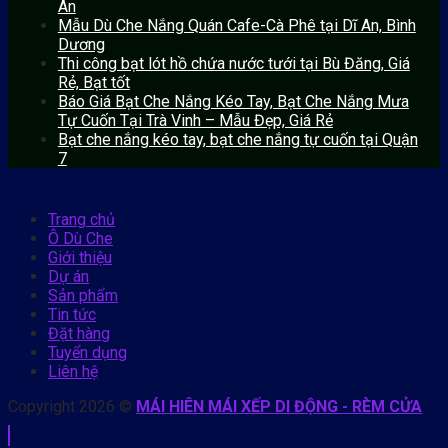
An
Mẫu Dù Che Nắng Quán Cafe-Cà Phê tại Dĩ An, Bình
Dương
Thi công bạt lót hồ chứa nước tưới tại Bù Đăng, Giá
Rẻ, Bạt tốt
Báo Giá Bạt Che Nắng Kéo Tay, Bạt Che Nắng Mưa
Tự Cuốn Tại Trà Vinh – Mẫu Đẹp, Giá Rẻ
Bạt che nắng kéo tay, bạt che nắng tự cuốn tại Quận
7
Trang chủ
Ô Dù Che
Giới thiệu
Dự án
Sản phẩm
Tin tức
Đặt hàng
Tuyển dụng
Liên hệ
Copyright 2026 ©
MÁI HIÊN MÁI XẾP DI ĐỘNG - RÈM CỬA