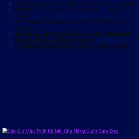
Thi Công Bạt Lót Ao Hồ Chứa Nước Nuôi Cá tại Long An
Mẫu Dù Che Nắng Quán Cafe-Cà Phê tại Dĩ An, Bình
Dương
Thi công bạt lót hồ chứa nước tưới tại Bù Đăng, Giá Rẻ,
Bạt tốt
Báo Giá Bạt Che Nắng Kéo Tay, Bạt Che Nắng Mưa Tự
Cuốn Tại Trà Vinh – Mẫu Đẹp, Giá Rẻ
Bạt che nắng kéo tay, bạt che nắng tự cuốn tại Quận 7