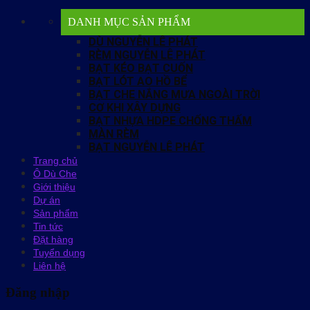
DANH MỤC SẢN PHẨM
DÙ NGUYỄN LÊ PHÁT
RÈM NGUYỄN LÊ PHÁT
BẠT KÉO BẠT CUỐN
BẠT LÓT AO HỒ BỂ
BẠT CHE NẮNG MƯA NGOÀI TRỜI
CƠ KHI XÂY DỰNG
BẠT NHỰA HDPE CHỐNG THẤM
MÀN RÈM
BẠT NGUYỄN LÊ PHÁT
Trang chủ
Ô Dù Che
Giới thiệu
Dự án
Sản phẩm
Tin tức
Đặt hàng
Tuyển dụng
Liên hệ
Đăng nhập