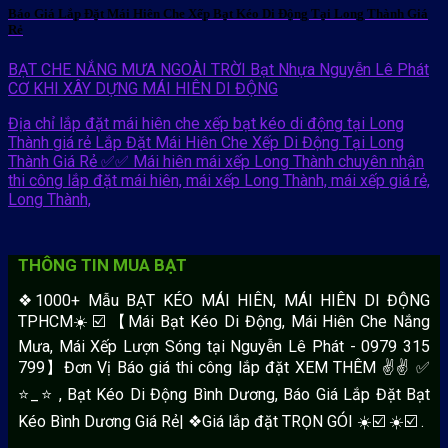
Báo Giá Lắp Đặt Mái Hiên Che Xếp Bạt Kéo Di Động Tại Long Thành Giá
Rẻ
BẠT CHE NẮNG MƯA NGOÀI TRỜI Bạt Nhựa Nguyễn Lê Phát
CƠ KHI XÂY DỰNG
MÁI HIÊN DI ĐỘNG
Địa chỉ lắp đặt mái hiên che xếp bạt kéo di động tại Long
Thành giá rẻ Lắp Đặt Mái Hiên Che Xếp Di Động Tại Long
Thành Giá Rẻ ✅✅ Mái hiên mái xếp Long Thành chuyên nhận
thi công lắp đặt mái hiên, mái xếp Long Thành, mái xếp giá rẻ,
Long Thành,
THÔNG TIN MUA BẠT
❖1000+ Mẫu BẠT KÉO MÁI HIÊN, MÁI HIÊN DI ĐỘNG
TPHCM☀️☑️ 【Mái Bạt Kéo Di Động, Mái Hiên Che Nắng
Mưa, Mái Xếp Lượn Sóng tại Nguyễn Lê Phát - 0979 315
799】Đơn Vị Báo giá thi công lắp đặt XEM THÊM ✌✌ ✅
⭐️_⭐ , Bạt Kéo Di Động Bình Dương, Báo Giá Lắp Đặt Bạt
Kéo Bình Dương Giá Rẻ| ❖Giá lắp đặt TRỌN GÓI ☀️☑️ ☀️☑️ .