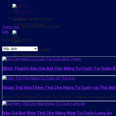
Đặt hàng
Tuyển dụng
Liên hệ
Hotline: 097910 2222
tư vấn 24/7 miễn phí
Trang chủ
/
BẠT NGUYỄN LÊ PHÁT
Lọc
Xem 8 sản phẩm
Giao hàng toàn quốc
ship COD tận nhà
[Bình Thạnh]-Báo Giá Bạt Che Nắng Tự Cuốn Tại Quận 
[Quận Thủ Đức] Rèm Thả Che Nắng Tự Cuốn tại Thủ Đứ
❖Rèm Thả Che Nắng Tự Cuốn tại Thủ Đức ☀️☑️Nhận thi công sản xuất
Báo Giá Bạt Rèm Thả Che Nắng Mưa Tự Cuốn Long An