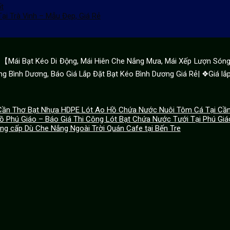
ốt
i Trà Vinh – Mẫu Đẹp, Giá Rẻ
ái Bạt Kéo Di Động, Mái Hiên Che Nắng Mưa, Mái Xếp Lượn Sóng 
g Bình Dương, Báo Giá Lắp Đặt Bạt Kéo Bình Dương Giá Rẻ| ❖Giá lắp
Bạt Nhựa HDPE Lót Ao Hồ Chứa Nước Nuôi Tôm Cá Tại Cầ
ồ Phú Giáo – Báo Giá Thi Công Lót Bạt Chứa Nước Tưới Tại Phú Giá
ung cấp Dù Che Nắng Ngoài Trời Quán Cafe tại Bến Tre