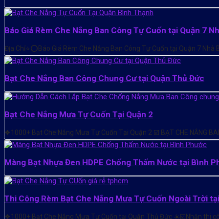
Báo Giá Rèm Che Nắng Ban Công Tự Cuốn tại Quận 7 N
Địa Chỉ⭐️⭕Báo Giá Rèm Che Nắng Ban Công Tự Cuốn tại Quận 7 Nh
Bạt Che Nắng Ban Công Chung Cư tại Quận Thủ Đức
Bạt Che Nắng Mưa Tự Cuốn Tại Quận 2
❖1000+ Bạt Che Nắng Mưa Tự Cuốn Tại Quận 2 ☑️ BẠT CHE NẮNG BA
Màng Bạt Nhựa Đen HDPE Chống Thấm Nước tại Bình P
Thi Công Rèm Bạt Che Nắng Mưa Tự Cuốn Ngoài Trời tạ
❖1000+ Bạt Che Nắng Mưa Tự Cuốn tại Quận Thủ Đức ☀️☑️Nhận thi cô