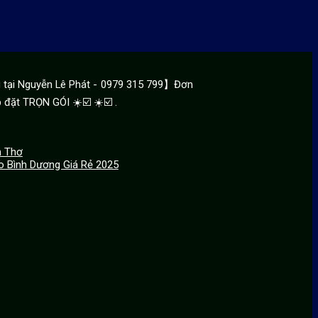
tại Nguyễn Lê Phát - 0979 315 799】Đơn
 đặt TRỌN GÓI ☀️☑️ ☀️☑️ .
n Thơ
o Bình Dương Giá Rẻ 2025