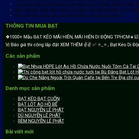
Thi công bạt lót hồ chứa nước tưới tại Bù Đăng, Giá Rẻ, Bạt t
Báo Giá Bạt Che Nắng Kéo Tay, Bạt Che Nắng Mưa Tự Cuốn Tạ
Bạt che nắng kéo tay, bạt che nắng tự cuốn tại Quận 7
THÔNG TIN MUA BẠT
❖1000+ Mẫu BẠT KÉO MÁI HIÊN, MÁI HIÊN DI ĐỘNG TPHCM☀️☑️ 【M
Vị Báo giá thi công lắp đặt XEM THÊM ✌✌ ✅ ⭐️_⭐ , Bạt Kéo Di Độn
Các sản phẩm
Bạt Lót H
Địa chỉ c
Danh mục sản phẩm
BẠT KÉO BẠT CUỐN
BẠT LÓT AO HỒ BỂ
BẠT NGUYỄN LÊ PHÁT
DÙ NGUYỄN LÊ PHÁT
RÈM NGUYỄN LÊ PHÁT
Bài viết mới