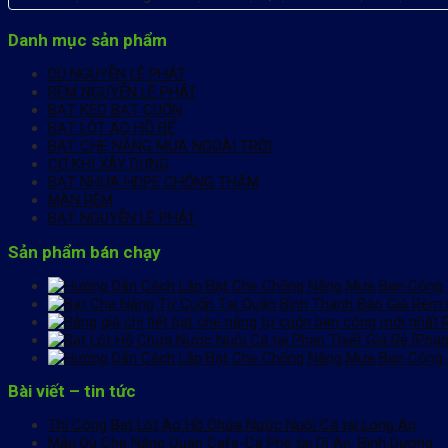
Danh mục sản phẩm
DÙ NGUYỄN LÊ PHÁT
RÈM NGUYỄN LÊ PHÁT
BẠT KÉO BẠT CUỐN
BẠT LÓT AO HỒ BỂ
BẠT CHE NẮNG MƯA NGOÀI TRỜI
CƠ KHI XÂY DỰNG
BẠT NHỰA HDPE CHỐNG THẤM
MÀN RÈM
BẠT NGUYỄN LÊ PHÁT
Sản phẩm bán chạy
Báo Giá Rèm 
[Phan
Bài viết – tin tức
Thi Công Bạt Lót Ao Hồ Chứa Nước Nuôi Cá tại Long An
Mẫu Dù Che Nắng Quán Cafe-Cà Phê tại Dĩ An, Bình Dương