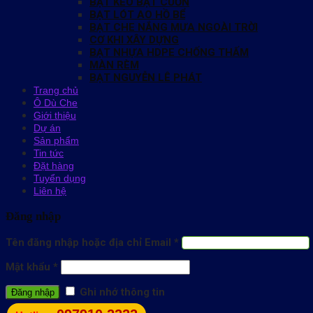
BẠT KÉO BẠT CUỐN
BẠT LÓT AO HỒ BỂ
BẠT CHE NẮNG MƯA NGOÀI TRỜI
CƠ KHI XÂY DỰNG
BẠT NHỰA HDPE CHỐNG THẤM
MÀN RÈM
BẠT NGUYỄN LÊ PHÁT
Trang chủ
Ô Dù Che
Giới thiệu
Dự án
Sản phẩm
Tin tức
Đặt hàng
Tuyển dụng
Liên hệ
Đăng nhập
Tên đăng nhập hoặc địa chỉ Email
*
Mật khẩu
*
Ghi nhớ thông tin