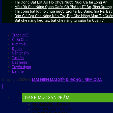
Thi Công Bạt Lót Ao Hồ Chứa Nước Nuôi Cá tại Long An
Mẫu Dù Che Nắng Quán Cafe-Cà Phê tại Dĩ An, Bình Dương
Thi công bạt lót hồ chứa nước tưới tại Bù Đăng, Giá Rẻ, Bạt 
Báo Giá Bạt Che Nắng Kéo Tay, Bạt Che Nắng Mưa Tự Cuốn 
Bạt che nắng kéo tay, bạt che nắng tự cuốn tại Quận 7
Trang chủ
Ô Dù Che
Giới thiệu
Dự án
Sản phẩm
Tin tức
Đặt hàng
Tuyển dụng
Liên hệ
Copyright 2026 ©
MÁI HIÊN MÁI XẾP DI ĐỘNG - RÈM CỬA
DANH MỤC SẢN PHẨM
DÙ NGUYỄN LÊ PHÁT
RÈM NGUYỄN LÊ PHÁT