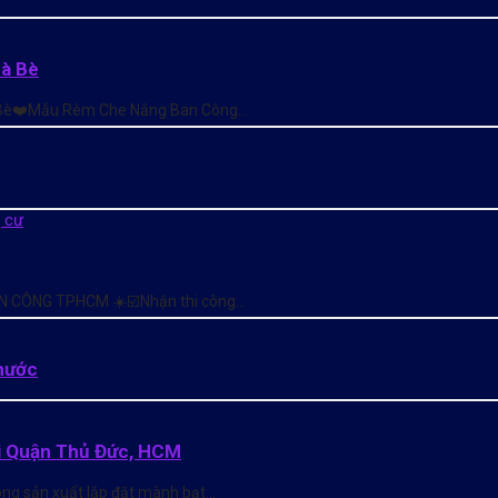
hà Bè
à Bè❤️Mẫu Rèm Che Nắng Ban Công…
N CÔNG TPHCM ☀️☑️Nhận thi công…
hước
i Quận Thủ Đức, HCM
ng sản xuất lắp đặt mành bạt…