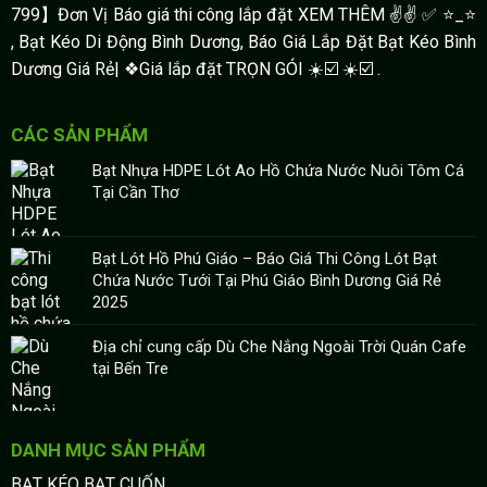
799】Đơn Vị Báo giá thi công lắp đặt XEM THÊM ✌✌ ✅ ⭐️_⭐
, Bạt Kéo Di Động Bình Dương, Báo Giá Lắp Đặt Bạt Kéo Bình
Dương Giá Rẻ| ❖Giá lắp đặt TRỌN GÓI ☀️☑️ ☀️☑️ .
CÁC SẢN PHẨM
Bạt Nhựa HDPE Lót Ao Hồ Chứa Nước Nuôi Tôm Cá
Tại Cần Thơ
Bạt Lót Hồ Phú Giáo – Báo Giá Thi Công Lót Bạt
Chứa Nước Tưới Tại Phú Giáo Bình Dương Giá Rẻ
2025
Địa chỉ cung cấp Dù Che Nắng Ngoài Trời Quán Cafe
tại Bến Tre
DANH MỤC SẢN PHẨM
BẠT KÉO BẠT CUỐN