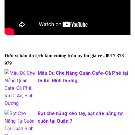
Đơn vị bán dù lệch tâm vuông tròn uy tín giá rẻ - 0917 378
979
Mẫu Dù Che Nắng Quán Cafe-Cà Phê tại
Dĩ An, Bình Dương
Bạt che nắng kéo tay, bạt che nắng tự
cuốn tại Quận 7