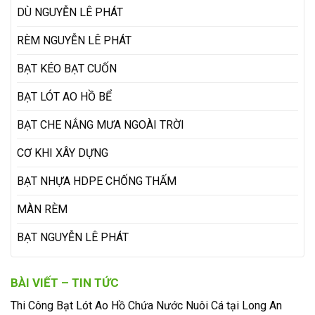
DÙ NGUYỄN LÊ PHÁT
RÈM NGUYỄN LÊ PHÁT
BẠT KÉO BẠT CUỐN
BẠT LÓT AO HỒ BỂ
BẠT CHE NẮNG MƯA NGOÀI TRỜI
CƠ KHI XÂY DỰNG
BẠT NHỰA HDPE CHỐNG THẤM
MÀN RÈM
BẠT NGUYỄN LÊ PHÁT
BÀI VIẾT – TIN TỨC
Thi Công Bạt Lót Ao Hồ Chứa Nước Nuôi Cá tại Long An