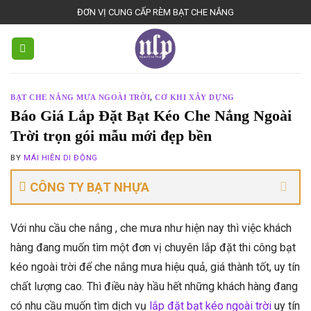
Skip
ĐƠN VỊ CUNG CẤP RÈM BẠT CHE NẮNG
to
content
BẠT CHE NẮNG MƯA NGOÀI TRỜI
,
CƠ KHI XÂY DỰNG
Báo Giá Lắp Đặt Bạt Kéo Che Nắng Ngoài
Trời trọn gói mẫu mới đẹp bền
BY
MÁI HIÊN DI ĐỘNG
CÔNG TY BẠT NHỰA
Với nhu cầu che nắng , che mưa như hiện nay thì việc khách
hàng đang muốn tìm một đơn vị chuyên lắp đặt thi công bạt
kéo ngoài trời để che nắng mưa hiệu quả, giá thành tốt, uy tín
chất lượng cao. Thì điều này hầu hết những khách hàng đang
có nhu cầu muốn tìm dịch vụ
lắp đặt bạt kéo ngoài trời
uy tín