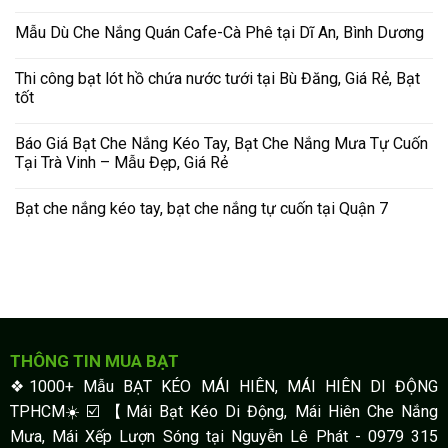
Mẫu Dù Che Nắng Quán Cafe-Cà Phê tại Dĩ An, Bình Dương
Thi công bạt lót hồ chứa nước tưới tại Bù Đăng, Giá Rẻ, Bạt
tốt
Báo Giá Bạt Che Nắng Kéo Tay, Bạt Che Nắng Mưa Tự Cuốn
Tại Trà Vinh – Mẫu Đẹp, Giá Rẻ
Bạt che nắng kéo tay, bạt che nắng tự cuốn tại Quận 7
THÔNG TIN MUA BẠT
❖1000+ Mẫu BẠT KÉO MÁI HIÊN, MÁI HIÊN DI ĐỘNG
TPHCM☀️☑️ 【Mái Bạt Kéo Di Động, Mái Hiên Che Nắng
Mưa, Mái Xếp Lượn Sóng tại Nguyễn Lê Phát - 0979 315