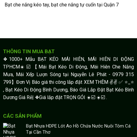
Bạt che nắng kéo tay, bạt che nắng tự cuốn tại Quận 7
THÔNG TIN MUA BẠT
❖1000+ Mẫu BẠT KÉO MÁI HIÊN, MÁI HIÊN DI ĐỘNG
TPHCM☀️☑️ 【Mái Bạt Kéo Di Động, Mái Hiên Che Nắng
Mưa, Mái Xếp Lượn Sóng tại Nguyễn Lê Phát - 0979 315
799】Đơn Vị Báo giá thi công lắp đặt XEM THÊM ✌✌ ✅ ⭐️_⭐
, Bạt Kéo Di Động Bình Dương, Báo Giá Lắp Đặt Bạt Kéo Bình
Dương Giá Rẻ| ❖Giá lắp đặt TRỌN GÓI ☀️☑️ ☀️☑️ .
CÁC SẢN PHẨM
Bạt Nhựa HDPE Lót Ao Hồ Chứa Nước Nuôi Tôm Cá
Tại Cần Thơ