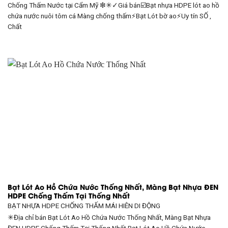
Chống Thấm Nước tại Cẩm Mỹ ❇✳✓Giá bán☑️Bạt nhựa HDPE lót ao hồ
chứa nước nuôi tôm cá Màng chống thấm⚡Bạt Lót bờ ao⚡Uy tín SỐ ,
Chất
Bạt Lót Ao Hồ Chứa Nước Thống Nhất, Màng Bạt Nhựa ĐEN
HDPE Chống Thấm Tại Thống Nhất
BẠT NHỰA HDPE CHỐNG THẤM
MÁI HIÊN DI ĐỘNG
✳Địa chỉ bán Bạt Lót Ao Hồ Chứa Nước Thống Nhất, Màng Bạt Nhựa
ĐEN HDPE Chống Thấm Tại Thống Nhất Bạt Lót Ao Hồ Chứa Nước