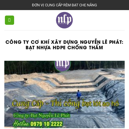
Skip
ĐƠN VỊ CUNG CẤP RÈM BẠT CHE NẮNG
to
content
CÔNG TY CƠ KHÍ XÂY DỰNG NGUYỄN LÊ PHÁT:
BẠT NHỰA HDPE CHỐNG THẤM