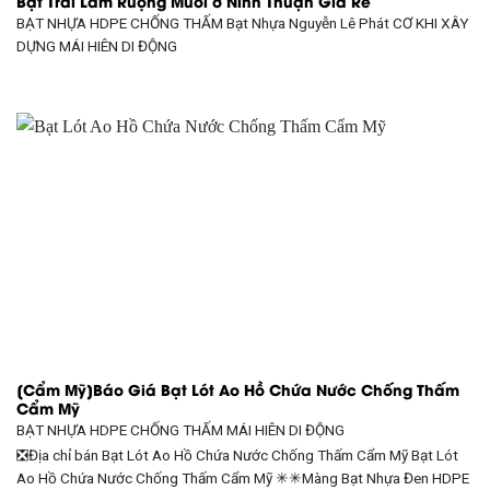
Bạt Trải Làm Ruộng Muối ở Ninh Thuận Giá Rẻ
BẠT NHỰA HDPE CHỐNG THẤM Bạt Nhựa Nguyễn Lê Phát CƠ KHI XÂY
DỰNG
MÁI HIÊN DI ĐỘNG
[Cẩm Mỹ]Báo Giá Bạt Lót Ao Hồ Chứa Nước Chống Thấm
Cẩm Mỹ
BẠT NHỰA HDPE CHỐNG THẤM
MÁI HIÊN DI ĐỘNG
❎Địa chỉ bán Bạt Lót Ao Hồ Chứa Nước Chống Thấm Cẩm Mỹ Bạt Lót
Ao Hồ Chứa Nước Chống Thấm Cẩm Mỹ ✳✳Màng Bạt Nhựa Đen HDPE