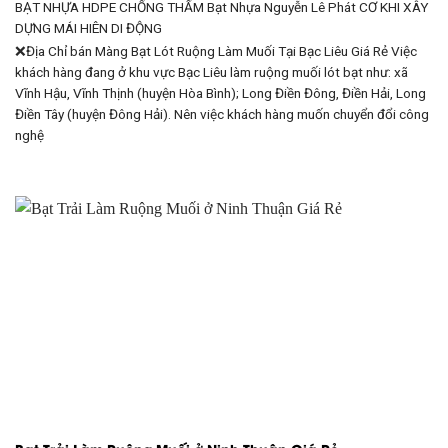
BẠT NHỰA HDPE CHỐNG THẤM Bạt Nhựa Nguyễn Lê Phát CƠ KHI XÂY
DỰNG
MÁI HIÊN DI ĐỘNG
❌Địa Chỉ bán Màng Bạt Lót Ruộng Làm Muối Tại Bạc Liêu Giá Rẻ Việc
khách hàng đang ở khu vực Bạc Liêu làm ruộng muối lót bạt như: xã
Vĩnh Hậu, Vĩnh Thịnh (huyện Hòa Bình); Long Điền Đông, Điền Hải, Long
Điền Tây (huyện Đông Hải). Nên việc khách hàng muốn chuyển đổi công
nghệ