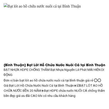
[Bình Thuận] Bạt Lót Hồ Chứa Nước Nuôi Cá tại Bình Thuận
BẠT NHỰA HDPE CHỐNG THẤM Bạt Nhựa Nguyễn Lê Phát
MÁI HIÊN DI
ĐỘNG
Đơn vị bán bạt lót ao hồ chứa nước nuôi cá tại Bình thuận giá rẻ ⭕⭕
Giá Bạt Lót Hồ Chứa Nước Nuôi Cá tại Bình Thuận☀️☑️BẠT LÓT AO HỒ
CHỨA NƯỚC BỀN 20 NĂM☀️Bạt HDPE chứa nước NUÔI CÁ chống thấm
bền đẹp giá ưu đãi CAO khi có nhu cầu khách hàng