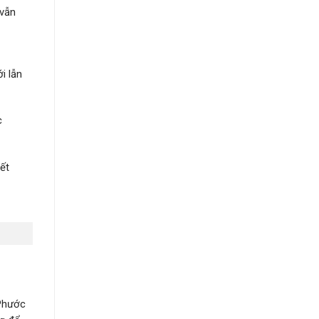
 vẫn
i lẫn
c
ết
Phước