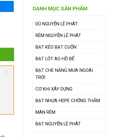
DANH MỤC SẢN PHẨM
DÙ NGUYỄN LÊ PHÁT
RÈM NGUYỄN LÊ PHÁT
BẠT KÉO BẠT CUỐN
BẠT LÓT AO HỒ BỂ
BẠT CHE NẮNG MƯA NGOÀI
TRỜI
CƠ KHI XÂY DỰNG
BẠT NHỰA HDPE CHỐNG THẤM
MÀN RÈM
BẠT NGUYỄN LÊ PHÁT