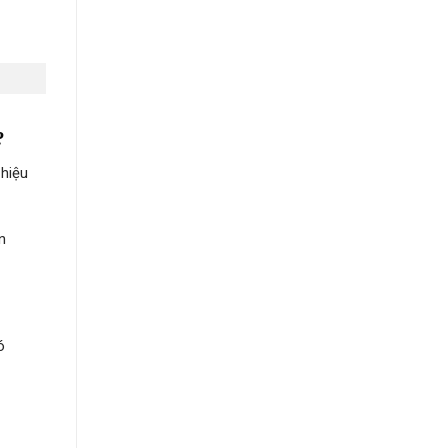
?
 hiệu
n
ó