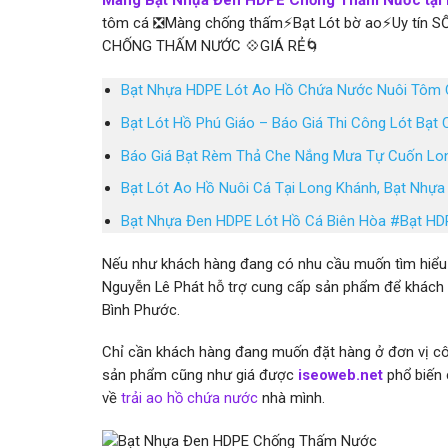
Màng Bạt Nhựa Đen HDPE Chống Thấm Nước tại 
tôm cá ❎Màng chống thấm⚡Bạt Lót bờ ao⚡Uy tín S
CHỐNG THẤM NƯỚC 💠GIÁ RẺ🌀
Bạt Nhựa HDPE Lót Ao Hồ Chứa Nước Nuôi Tôm 
Bạt Lót Hồ Phú Giáo – Báo Giá Thi Công Lót Bạt
Báo Giá Bạt Rèm Thả Che Nắng Mưa Tự Cuốn Lo
Bạt Lót Ao Hồ Nuôi Cá Tại Long Khánh, Bạt Nhự
Bạt Nhựa Đen HDPE Lót Hồ Cá Biên Hòa #Bạt HD
Nếu như khách hàng đang có nhu cầu muốn tìm hiể
Nguyễn Lê Phát hỗ trợ cung cấp sản phẩm để khách
Bình Phước.
Chỉ cần khách hàng đang muốn đặt hàng ở đơn vị cô
sản phẩm cũng như giá được
iseoweb.net
phổ biến 
về
trải ao hồ chứa nước
nhà mình.