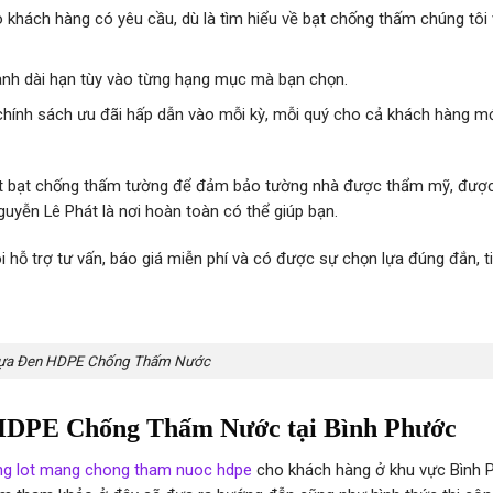
o khách hàng có yêu cầu, dù là tìm hiểu về bạt chống thấm chúng tôi
ành dài hạn tùy vào từng hạng mục mà bạn chọn.
chính sách ưu đãi hấp dẫn vào mỗi kỳ, mỗi quý cho cả khách hàng mớ
lót bạt chống thấm tường để đảm bảo tường nhà được thẩm mỹ, đượ
Nguyễn Lê Phát là nơi hoàn toàn có thể giúp bạn.
 hỗ trợ tư vấn, báo giá miễn phí và có được sự chọn lựa đúng đắn, ti
ựa Đen HDPE Chống Thấm Nước
HDPE Chống Thấm Nước tại Bình Phước
ong lot mang chong tham nuoc hdpe
cho khách hàng ở khu vực Bình 