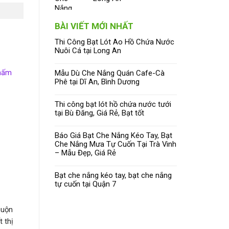
BÀI VIẾT MỚI NHẤT
Thi Công Bạt Lót Ao Hồ Chứa Nước
Nuôi Cá tại Long An
thấm
Mẫu Dù Che Nắng Quán Cafe-Cà
Phê tại Dĩ An, Bình Dương
Thi công bạt lót hồ chứa nước tưới
tại Bù Đăng, Giá Rẻ, Bạt tốt
Báo Giá Bạt Che Nắng Kéo Tay, Bạt
Che Nắng Mưa Tự Cuốn Tại Trà Vinh
– Mẫu Đẹp, Giá Rẻ
Bạt che nắng kéo tay, bạt che nắng
tự cuốn tại Quận 7
cuộn
t thị