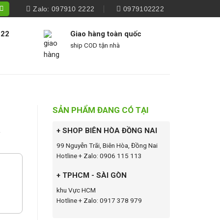
Zalo: 097910 2222
0979102222
222
Giao hàng toàn quốc
ship COD tận nhà
SẢN PHẨM ĐANG CÓ TẠI
i
+ SHOP BIÊN HÒA ĐỒNG NAI
99 Nguyễn Trãi, Biên Hòa, Đồng Nai
Hotline + Zalo: 0906 115 113
+ TPHCM - SÀI GÒN
khu Vực HCM
Hotline + Zalo: 0917 378 979