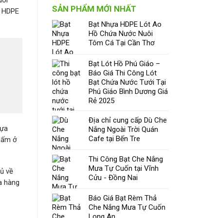
uôi
SẢN PHẨM MỚI NHẤT
A HDPE
Bạt Nhựa HDPE Lót Ao
Hồ Chứa Nước Nuôi
Tôm Cá Tại Cần Thơ
Bạt Lót Hồ Phú Giáo –
Báo Giá Thi Công Lót
Bạt Chứa Nước Tưới Tại
Phú Giáo Bình Dương Giá
Rẻ 2025
Địa chỉ cung cấp Dù Che
hựa
Nắng Ngoài Trời Quán
Cafe tại Bến Tre
hấm ở
Thi Công Bạt Che Nắng
Mưa Tự Cuốn tại Vĩnh
ủ về
Cửu - Đồng Nai
a hàng
Báo Giá Bạt Rèm Thả
Che Nắng Mưa Tự Cuốn
Long An