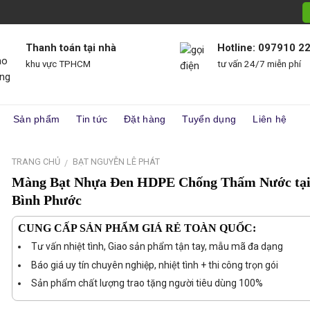
Thanh toán tại nhà
Hotline: 097910 2
khu vực TPHCM
tư vấn 24/7 miễn phí
Sản phẩm
Tin tức
Đặt hàng
Tuyển dụng
Liên hệ
TRANG CHỦ
BẠT NGUYỄN LÊ PHÁT
/
Màng Bạt Nhựa Đen HDPE Chống Thấm Nước tạ
Bình Phước
CUNG CẤP SẢN PHẨM GIÁ RẺ TOÀN QUỐC:
Tư vấn nhiệt tình, Giao sản phẩm tận tay, mẫu mã đa dạng
Báo giá uy tín chuyên nghiệp, nhiệt tình + thi công trọn gói
Sản phẩm chất lượng trao tặng người tiêu dùng 100%