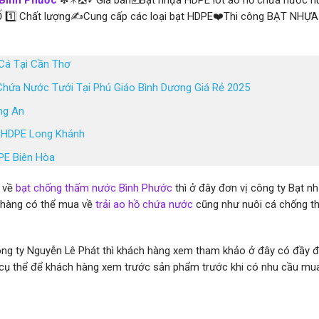
Bình Phước
❇✳❎✓Giá bán☑️Bạt nhựa HDPE lót ao hồ chứa nước n
Ố 1️⃣ Chất lượng✍Cung cấp các loại bạt HDPE❤️Thi công BẠT NHỰ
Cá Tại Cần Thơ
 Chứa Nước Tưới Tại Phú Giáo Bình Dương Giá Rẻ 2025
ng An
a HDPE Long Khánh
PE Biên Hòa
u về
bạt chống thấm nước Bình Phước
thì ở đây đơn vị công ty Bạt n
 hàng có thể mua về
trải ao hồ chứa nước
cũng như nuôi cá chống t
ng ty Nguyễn Lê Phát thì khách hàng xem tham khảo ở đây có đầy đ
cụ thể để khách hàng xem trước sản phẩm trước khi có nhu cầu mu