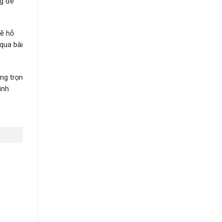
ng để
sẽ hỗ
qua bài
ông trọn
ình