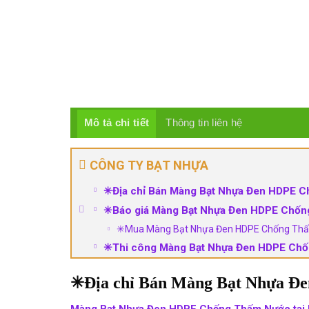
Mô tả chi tiết
Thông tin liên hệ
CÔNG TY BẠT NHỰA
✳Địa chỉ Bán Màng Bạt Nhựa Đen HDPE C
✳Báo giá Màng Bạt Nhựa Đen HDPE Chống
✳Mua Màng Bạt Nhựa Đen HDPE Chống Thấm N
✳Thi công Màng Bạt Nhựa Đen HDPE Chố
✳Địa chỉ Bán Màng Bạt Nhựa Đ