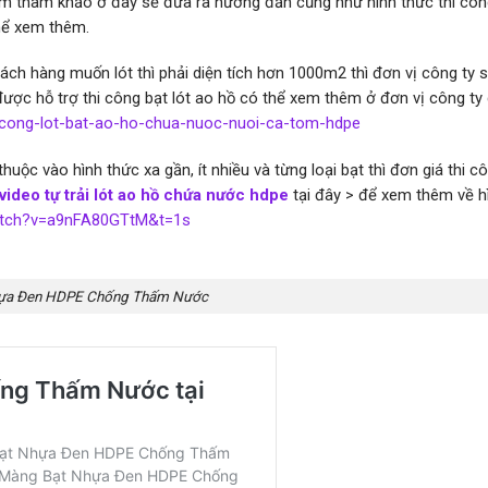
em tham khảo ở đây sẽ đưa ra hướng đẫn cũng như hình thức thi cô
hể xem thêm.
hách hàng muốn lót thì phải diện tích hơn 1000m2 thì đơn vị công ty 
ợc hỗ trợ thi công bạt lót ao hồ có thể xem thêm ở đơn vị công ty 
i-cong-lot-bat-ao-ho-chua-nuoc-nuoi-ca-tom-hdpe
huộc vào hình thức xa gần, ít nhiều và từng loại bạt thì đơn giá thi c
video tự trải lót ao hồ chứa nước hdpe
tại đây > để xem thêm về h
atch?v=a9nFA80GTtM&t=1s
ựa Đen HDPE Chống Thấm Nước