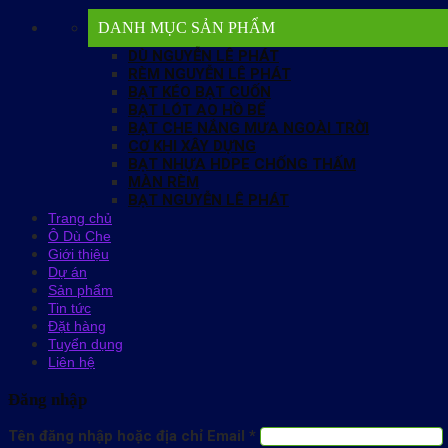
DANH MỤC SẢN PHẨM
DÙ NGUYỄN LÊ PHÁT
RÈM NGUYỄN LÊ PHÁT
BẠT KÉO BẠT CUỐN
BẠT LÓT AO HỒ BỂ
BẠT CHE NẮNG MƯA NGOÀI TRỜI
CƠ KHI XÂY DỰNG
BẠT NHỰA HDPE CHỐNG THẤM
MÀN RÈM
BẠT NGUYỄN LÊ PHÁT
Trang chủ
Ô Dù Che
Giới thiệu
Dự án
Sản phẩm
Tin tức
Đặt hàng
Tuyển dụng
Liên hệ
Đăng nhập
Tên đăng nhập hoặc địa chỉ Email
*