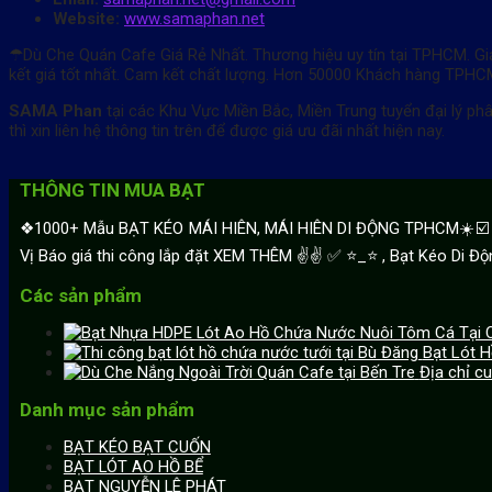
Website:
www.samaphan.net
☂Dù Che Quán Cafe Giá Rẻ Nhất. Thương hiệu uy tín tại TPHCM. Gi
kết giá tốt nhất. Cam kết chất lượng. Hơn 50000 Khách hàng TPHCM
SAMA Phan
tại các Khu Vực Miền Bắc, Miền Trung tuyển đại lý phâ
thì xin liên hệ thông tin trên để được giá ưu đãi nhất hiện nay.
THÔNG TIN MUA BẠT
❖1000+ Mẫu BẠT KÉO MÁI HIÊN, MÁI HIÊN DI ĐỘNG TPHCM☀️☑️ 【M
Vị Báo giá thi công lắp đặt XEM THÊM ✌✌ ✅ ⭐️_⭐ , Bạt Kéo Di Độn
Các sản phẩm
Bạt Lót H
Địa chỉ c
Danh mục sản phẩm
BẠT KÉO BẠT CUỐN
BẠT LÓT AO HỒ BỂ
BẠT NGUYỄN LÊ PHÁT