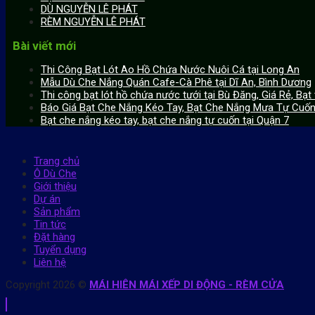
DÙ NGUYỄN LÊ PHÁT
RÈM NGUYỄN LÊ PHÁT
Bài viết mới
Thi Công Bạt Lót Ao Hồ Chứa Nước Nuôi Cá tại Long An
Mẫu Dù Che Nắng Quán Cafe-Cà Phê tại Dĩ An, Bình Dương
Thi công bạt lót hồ chứa nước tưới tại Bù Đăng, Giá Rẻ, Bạt 
Báo Giá Bạt Che Nắng Kéo Tay, Bạt Che Nắng Mưa Tự Cuốn 
Bạt che nắng kéo tay, bạt che nắng tự cuốn tại Quận 7
Trang chủ
Ô Dù Che
Giới thiệu
Dự án
Sản phẩm
Tin tức
Đặt hàng
Tuyển dụng
Liên hệ
Copyright 2026 ©
MÁI HIÊN MÁI XẾP DI ĐỘNG - RÈM CỬA