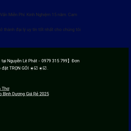
ư Vấn Miễn Phí. Kinh Nghiệm 15 năm. Cam
thành đại lý uy tín tốt nhất cho chúng tôi
tại Nguyễn Lê Phát - 0979 315 799】Đơn
 đặt TRỌN GÓI ☀️☑️ ☀️☑️ .
n Thơ
o Bình Dương Giá Rẻ 2025