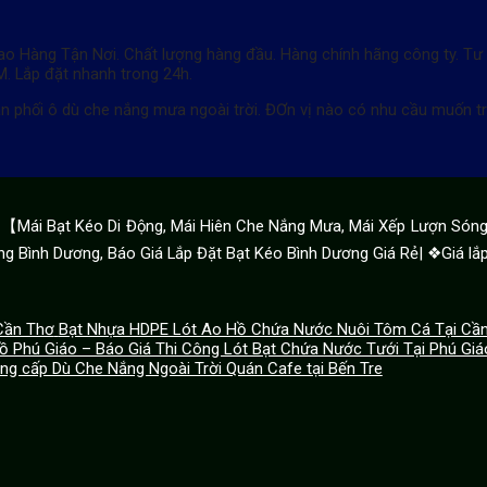
ao Hàng Tận Nơi. Chất lượng hàng đầu. Hàng chính hãng công ty. T
. Lắp đặt nhanh trong 24h.
n phối ô dù che nắng mưa ngoài trời. ĐƠn vị nào có nhu cầu muốn trở 
ái Bạt Kéo Di Động, Mái Hiên Che Nắng Mưa, Mái Xếp Lượn Sóng 
g Bình Dương, Báo Giá Lắp Đặt Bạt Kéo Bình Dương Giá Rẻ| ❖Giá lắp
Bạt Nhựa HDPE Lót Ao Hồ Chứa Nước Nuôi Tôm Cá Tại Cầ
ồ Phú Giáo – Báo Giá Thi Công Lót Bạt Chứa Nước Tưới Tại Phú Giá
ung cấp Dù Che Nắng Ngoài Trời Quán Cafe tại Bến Tre