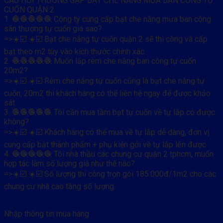
CÂU HỎI THƯỜNG GẶP BẠT CHE NẮNG MƯA BAN CÔNG TỰ
CUỐN QUẬN 2
1. 🧶🧶🧶🧶🧶 Công ty cung cấp bạt che nắng mưa ban công
sân thượng tự cuốn giá sao?
=>☀️☑️ ☀️☑️ Bạt che nắng tự cuốn quận 2 sẽ thi công và cấp
bạt theo m2 tùy vào kích thước chính xác.
2. 🧶🧶🧶🧶🧶 Muốn lắp rèm che nắng ban công tự cuốn
20m2?
=>☀️☑️ ☀️☑️ Rèm che nắng tự cuốn cũng là bạt che nắng tự
cuốn, 20m2 thì khách hàng có thể liên hệ ngay để được khảo
sát
3. 🧶🧶🧶🧶🧶 Tôi cần mua tầm bạt tự cuốn về tự lắp có được
không?
=>☀️☑️ ☀️☑️ Khách hàng có thể mua về tự lắp dễ dàng, đơn vị
cung cấp bạt thành phẩm + phụ kiện gởi về tự lắp lên được
4. 🧶🧶🧶🧶🧶 Tôi nhà thầu các chung cư quận 2 tphcm, muốn
hợp tác làm số lượng giá như thế nào?
=>☀️☑️ ☀️☑️ Số lượng thi công trọn gói 185.000đ/1m2 cho các
chung cư nhà cao tầng số lượng.
Nhập thông tin mua hàng