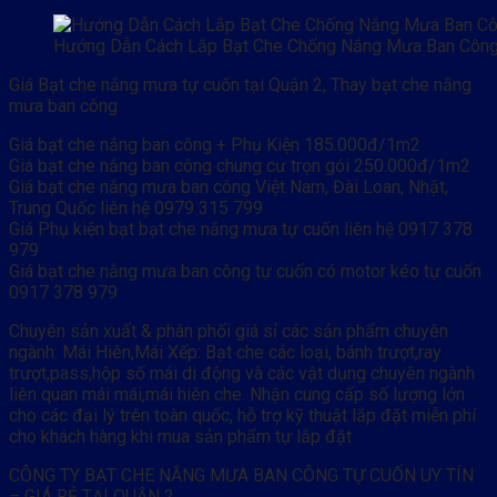
Hướng Dẫn Cách Lắp Bạt Che Chống Nắng Mưa Ban Công
Giá Bạt che nắng mưa tự cuốn tại Quận 2, Thay bạt che nắng
mưa ban công
Giá bạt che nắng ban công + Phụ Kiện 185.000đ/1m2
Giá bạt che nắng ban công chung cư trọn gói 250.000đ/1m2
Giá bạt che nắng mưa ban công Việt Nam, Đài Loan, Nhật,
Trung Quốc liên hệ 0979 315 799
Giá Phụ kiện bạt bạt che nắng mưa tự cuốn liên hệ 0917 378
979
Giá bạt che nắng mưa ban công tự cuốn có motor kéo tự cuốn
0917 378 979
Chuyên sản xuất & phân phối giá sỉ các sản phẩm chuyên
ngành: Mái Hiên,Mái Xếp: Bạt che các loại, bánh trượt,ray
trượt,pass,hộp số mái di động và các vật dụng chuyên ngành
liên quan mái mái,mái hiên che. Nhận cung cấp số lượng lớn
cho các đại lý trên toàn quốc, hỗ trợ kỹ thuật lắp đặt miễn phí
cho khách hàng khi mua sản phẩm tự lắp đặt
CÔNG TY BẠT CHE NẮNG MƯA BAN CÔNG TỰ CUỐN UY TÍN
– GIÁ RẺ TẠI QUẬN 2