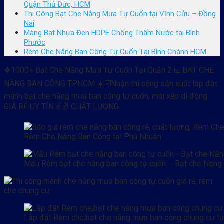
Quận Thủ Đức, HCM
Thi Công Bạt Che Nắng Mưa Tự Cuốn tại Vĩnh Cửu – Đồng
Nai
Màng Bạt Nhựa Đen HDPE Chống Thấm Nước tại Bình
Phước
Rèm Che Nắng Ban Công Tự Cuốn Tại Bình Chánh HCM
❖1000+ Bạt Che Nắng Mưa Tự Cuốn Tại Quận 2 ☑️ BẠT CHE
NẮNG BAN CÔNG TPHCM ☀️☑️Nhận thi công sản xuất lắp đặt
mành bạt che nắng mưa ban công tự cuốn, mái xếp di động
GIÁ RẺ UY TÍN ✌✌ CHẤT LƯỢNG
Rèm Che Nắng Ban Công tại Phú Nhuận
Mẫu Rèm bạt che nắng ban công tự cuốn – Bạt che Nắng
Lắp đặt Rèm che,bạt che nắng mưa ban công chung cư t