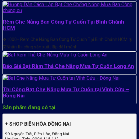
Rèm Che Nắng Ban Công Tự Cuốn Tại Bình Chánh
HCM
❖1000+ Rèm Che Nắng Ban Công Tự Cuốn Tại Bình Chánh HCM ☀️
☑️Nhận thi công sản xuất lắp đặt mành…
Báo Giá Bạt Rèm Thả Che Nắng Mưa Tự Cuốn Long An
Thi Công Bạt Che Nắng Mưa Tự Cuốn tại Vĩnh Cửu –
Đồng Nai
Sản phẩm đang có tại
+ SHOP BIÊN HÒA ĐỒNG NAI
99 Nguyễn Trãi, Biên Hòa, Đồng Nai
Hotline + Zalo: 0906 115 113