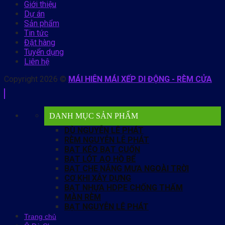
Giới thiệu
Dự án
Sản phẩm
Tin tức
Đặt hàng
Tuyển dụng
Liên hệ
Copyright 2026 ©
MÁI HIÊN MÁI XẾP DI ĐỘNG - RÈM CỬA
DANH MỤC SẢN PHẨM
DÙ NGUYỄN LÊ PHÁT
RÈM NGUYỄN LÊ PHÁT
BẠT KÉO BẠT CUỐN
BẠT LÓT AO HỒ BỂ
BẠT CHE NẮNG MƯA NGOÀI TRỜI
CƠ KHI XÂY DỰNG
BẠT NHỰA HDPE CHỐNG THẤM
MÀN RÈM
BẠT NGUYỄN LÊ PHÁT
Trang chủ