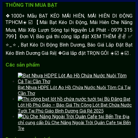
THÔNG TIN MUA BẠT
❖1000+ Mẫu BẠT KÉO MÁI HIÊN, MÁI HIÊN DI ĐỘNG
TPHCM☀️☑️ 【Mái Bạt Kéo Di Động, Mái Hiên Che Nắng
Mưa, Mái Xếp Lượn Sóng tại Nguyễn Lê Phát - 0979 315
799】Đơn Vị Báo giá thi công lắp đặt XEM THÊM ✌✌ ✅
⭐️_⭐ , Bạt Kéo Di Động Bình Dương, Báo Giá Lắp Đặt Bạt
Kéo Bình Dương Giá Rẻ| ❖Giá lắp đặt TRỌN GÓI ☀️☑️ ☀️☑️ .
Các sản phẩm
Bạt Nhựa HDPE Lót Ao Hồ Chứa Nước Nuôi Tôm Cá Tại
Cần Thơ
Bạt
Lót Hồ Phú Giáo – Báo Giá Thi Công Lót Bạt Chứa Nước
Tưới Tại Phú Giáo Bình Dương Giá Rẻ 2025
Địa
chỉ cung cấp Dù Che Nắng Ngoài Trời Quán Cafe tại Bến
Tre