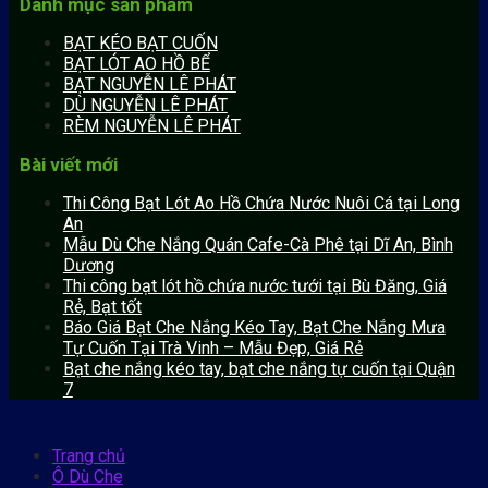
Danh mục sản phẩm
BẠT KÉO BẠT CUỐN
BẠT LÓT AO HỒ BỂ
BẠT NGUYỄN LÊ PHÁT
DÙ NGUYỄN LÊ PHÁT
RÈM NGUYỄN LÊ PHÁT
Bài viết mới
Thi Công Bạt Lót Ao Hồ Chứa Nước Nuôi Cá tại Long
An
Mẫu Dù Che Nắng Quán Cafe-Cà Phê tại Dĩ An, Bình
Dương
Thi công bạt lót hồ chứa nước tưới tại Bù Đăng, Giá
Rẻ, Bạt tốt
Báo Giá Bạt Che Nắng Kéo Tay, Bạt Che Nắng Mưa
Tự Cuốn Tại Trà Vinh – Mẫu Đẹp, Giá Rẻ
Bạt che nắng kéo tay, bạt che nắng tự cuốn tại Quận
7
Trang chủ
Ô Dù Che