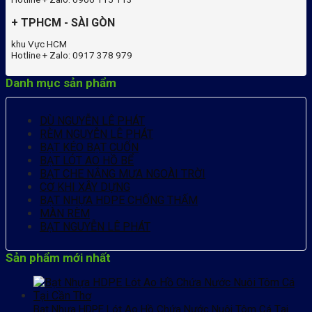
+ TPHCM - SÀI GÒN
khu Vực HCM
Hotline + Zalo: 0917 378 979
Danh mục sản phẩm
DÙ NGUYỄN LÊ PHÁT
RÈM NGUYỄN LÊ PHÁT
BẠT KÉO BẠT CUỐN
BẠT LÓT AO HỒ BỂ
BẠT CHE NẮNG MƯA NGOÀI TRỜI
CƠ KHI XÂY DỰNG
BẠT NHỰA HDPE CHỐNG THẤM
MÀN RÈM
BẠT NGUYỄN LÊ PHÁT
Sản phẩm mới nhất
Bạt Nhựa HDPE Lót Ao Hồ Chứa Nước Nuôi Tôm Cá Tại