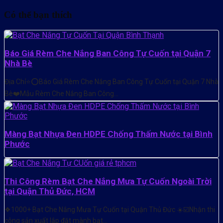
Có thể bạn thích
Báo Giá Rèm Che Nắng Ban Công Tự Cuốn tại Quận 7
Nhà Bè
Địa Chỉ⭐️⭕Báo Giá Rèm Che Nắng Ban Công Tự Cuốn tại Quận 7 Nhà
Bè❤️Mẫu Rèm Che Nắng Ban Công…
Màng Bạt Nhựa Đen HDPE Chống Thấm Nước tại Bình
Phước
Thi Công Rèm Bạt Che Nắng Mưa Tự Cuốn Ngoài Trời
tại Quận Thủ Đức, HCM
❖1000+ Bạt Che Nắng Mưa Tự Cuốn tại Quận Thủ Đức ☀️☑️Nhận thi
công sản xuất lắp đặt mành bạt…