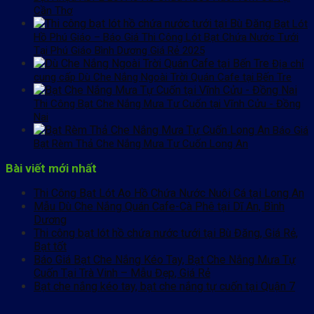
Cần Thơ
Bạt Lót
Hồ Phú Giáo – Báo Giá Thi Công Lót Bạt Chứa Nước Tưới
Tại Phú Giáo Bình Dương Giá Rẻ 2025
Địa chỉ
cung cấp Dù Che Nắng Ngoài Trời Quán Cafe tại Bến Tre
Thi Công Bạt Che Nắng Mưa Tự Cuốn tại Vĩnh Cửu - Đồng
Nai
Báo Giá
Bạt Rèm Thả Che Nắng Mưa Tự Cuốn Long An
Bài viết mới nhất
Thi Công Bạt Lót Ao Hồ Chứa Nước Nuôi Cá tại Long An
Mẫu Dù Che Nắng Quán Cafe-Cà Phê tại Dĩ An, Bình
Dương
Thi công bạt lót hồ chứa nước tưới tại Bù Đăng, Giá Rẻ,
Bạt tốt
Báo Giá Bạt Che Nắng Kéo Tay, Bạt Che Nắng Mưa Tự
Cuốn Tại Trà Vinh – Mẫu Đẹp, Giá Rẻ
Bạt che nắng kéo tay, bạt che nắng tự cuốn tại Quận 7