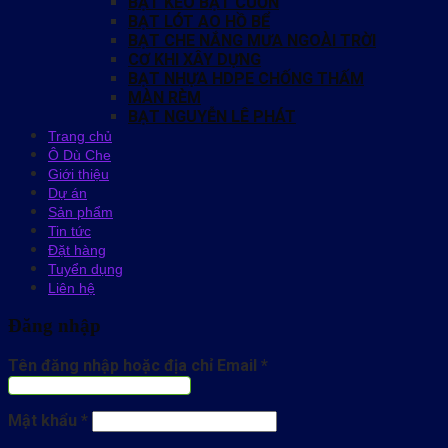
BẠT KÉO BẠT CUỐN
BẠT LÓT AO HỒ BỂ
BẠT CHE NẮNG MƯA NGOÀI TRỜI
CƠ KHI XÂY DỰNG
BẠT NHỰA HDPE CHỐNG THẤM
MÀN RÈM
BẠT NGUYỄN LÊ PHÁT
Trang chủ
Ô Dù Che
Giới thiệu
Dự án
Sản phẩm
Tin tức
Đặt hàng
Tuyển dụng
Liên hệ
Đăng nhập
Tên đăng nhập hoặc địa chỉ Email
*
Mật khẩu
*