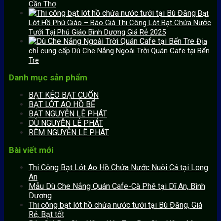
Cần Thơ
Bạt
Lót Hồ Phú Giáo – Báo Giá Thi Công Lót Bạt Chứa Nước
Tưới Tại Phú Giáo Bình Dương Giá Rẻ 2025
Địa
chỉ cung cấp Dù Che Nắng Ngoài Trời Quán Cafe tại Bến
Tre
Danh mục sản phẩm
BẠT KÉO BẠT CUỐN
BẠT LÓT AO HỒ BỂ
BẠT NGUYỄN LÊ PHÁT
DÙ NGUYỄN LÊ PHÁT
RÈM NGUYỄN LÊ PHÁT
Bài viết mới
Thi Công Bạt Lót Ao Hồ Chứa Nước Nuôi Cá tại Long
An
Mẫu Dù Che Nắng Quán Cafe-Cà Phê tại Dĩ An, Bình
Dương
Thi công bạt lót hồ chứa nước tưới tại Bù Đăng, Giá
Rẻ, Bạt tốt