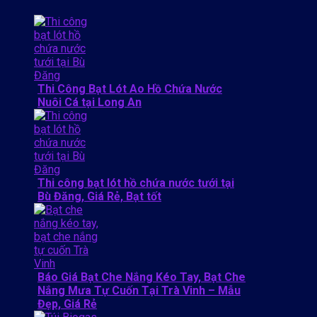
Thi Công Bạt Lót Ao Hồ Chứa Nước
Nuôi Cá tại Long An
Thi công bạt lót hồ chứa nước tưới tại
Bù Đăng, Giá Rẻ, Bạt tốt
Báo Giá Bạt Che Nắng Kéo Tay, Bạt Che
Nắng Mưa Tự Cuốn Tại Trà Vinh – Mẫu
Đẹp, Giá Rẻ