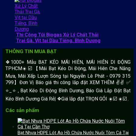
Thi Công Túi Biogas Xử Lý Chất Thải
Trại Gà, Vịt tại Dầu Tiếng, Bình Dương
THÔNG TIN MUA BẠT
❖1000+ Mẫu BẠT KÉO MÁI HIÊN, MÁI HIÊN DI ĐỘNG
TPHCM☀️☑️ 【Mái Bạt Kéo Di Động, Mái Hiên Che Nắng
Mưa, Mái Xếp Lượn Sóng tại Nguyễn Lê Phát - 0979 315
799】Đơn Vị Báo giá thi công lắp đặt XEM THÊM ✌✌ ✅
⭐️_⭐ , Bạt Kéo Di Động Bình Dương, Báo Giá Lắp Đặt Bạt
Kéo Bình Dương Giá Rẻ| ❖Giá lắp đặt TRỌN GÓI ☀️☑️ ☀️☑️ .
Các sản phẩm
Bạt Nhựa HDPE Lót Ao Hồ Chứa Nước Nuôi Tôm Cá Tại