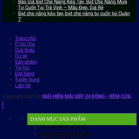
Báo Giá Bạt Che Nắng Kéo Tay, Bạt Che Nắng Mưa
Tự Cuốn Tại Trà Vinh – Mẫu Đẹp, Giá Rẻ
Bạt che nắng kéo tay, bạt che nắng tự cuốn tại Quận
7
Trang chủ
Ô Dù Che
Giới thiệu
Dự án
Sản phẩm
Tin tức
Đặt hàng
Tuyển dụng
Liên hệ
Copyright 2026 ©
MÁI HIÊN MÁI XẾP DI ĐỘNG - RÈM CỬA
DANH MỤC SẢN PHẨM
DÙ NGUYỄN LÊ PHÁT
RÈM NGUYỄN LÊ PHÁT