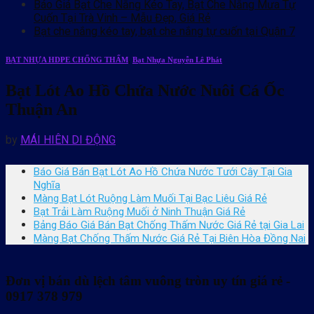
Báo Giá Bạt Che Nắng Kéo Tay, Bạt Che Nắng Mưa Tự
Cuốn Tại Trà Vinh – Mẫu Đẹp, Giá Rẻ
Bạt che nắng kéo tay, bạt che nắng tự cuốn tại Quận 7
BẠT NHỰA HDPE CHỐNG THẤM
,
Bạt Nhựa Nguyễn Lê Phát
Bạt Lót Ao Hồ Chứa Nước Nuôi Cá Ốc
Thuận An
by
MÁI HIÊN DI ĐỘNG
Báo Giá Bán Bạt Lót Ao Hồ Chứa Nước Tưới Cây Tại Gia
Nghĩa
Màng Bạt Lót Ruộng Làm Muối Tại Bạc Liêu Giá Rẻ
Bạt Trải Làm Ruộng Muối ở Ninh Thuận Giá Rẻ
Bảng Báo Giá Bán Bạt Chống Thấm Nước Giá Rẻ tại Gia Lai
Màng Bạt Chống Thấm Nước Giá Rẻ Tại Biên Hòa Đồng Nai
Đơn vị bán dù lệch tâm vuông tròn uy tín giá rẻ -
0917 378 979