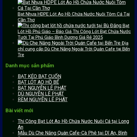
Bạt Nhựa HDPE Lót Ao Hồ Chứa Nước Nuôi Tôm Cá Tại
Cần Thơ
Bạt
Lót Hồ Phú Giáo – Báo Giá Thi Công Lót Bạt Chứa Nước
Tưới Tại Phú Giáo Bình Dương Giá Rẻ 2025
Địa
chỉ cung cấp Dù Che Nắng Ngoài Trời Quán Cafe tại Bến
Tre
Danh mục sản phẩm
BẠT KÉO BẠT CUỐN
BẠT LÓT AO HỒ BỂ
BẠT NGUYỄN LÊ PHÁT
DÙ NGUYỄN LÊ PHÁT
RÈM NGUYỄN LÊ PHÁT
Bài viết mới
Thi Công Bạt Lót Ao Hồ Chứa Nước Nuôi Cá tại Long
An
Mẫu Dù Che Nắng Quán Cafe-Cà Phê tại Dĩ An, Bình