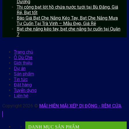
Dương
Thi công bạt lót hồ chứa nước tưới tại Bù Đăng, Giá
Rẻ, Bạt tốt
Báo Giá Bạt Che Nắng Kéo Tay, Bạt Che Nắng Mưa
Tự Cuốn Tại Trà Vinh – Mẫu Đẹp, Giá Rẻ
Bạt che nắng kéo tay, bạt che nắng tự cuốn tại Quận
7
Trang chủ
Ô Dù Che
Giới thiệu
Dự án
Sản phẩm
Tin tức
Đặt hàng
Tuyển dụng
Liên hệ
Copyright 2026 ©
MÁI HIÊN MÁI XẾP DI ĐỘNG - RÈM CỬA
DANH MỤC SẢN PHẨM