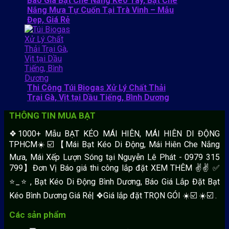
Báo Giá Bạt Che Nắng Kéo Tay, Bạt Che
Nắng Mưa Tự Cuốn Tại Trà Vinh – Mẫu
Đẹp, Giá Rẻ
Thi Công Túi Biogas Xử Lý Chất Thải
Trại Gà, Vịt tại Dầu Tiếng, Bình Dương
THÔNG TIN MUA BẠT
❖1000+ Mẫu BẠT KÉO MÁI HIÊN, MÁI HIÊN DI ĐỘNG
TPHCM☀️☑️ 【Mái Bạt Kéo Di Động, Mái Hiên Che Nắng
Mưa, Mái Xếp Lượn Sóng tại Nguyễn Lê Phát - 0979 315
799】Đơn Vị Báo giá thi công lắp đặt XEM THÊM ✌✌ ✅
⭐️_⭐ , Bạt Kéo Di Động Bình Dương, Báo Giá Lắp Đặt Bạt
Kéo Bình Dương Giá Rẻ| ❖Giá lắp đặt TRỌN GÓI ☀️☑️ ☀️☑️ .
Các sản phẩm