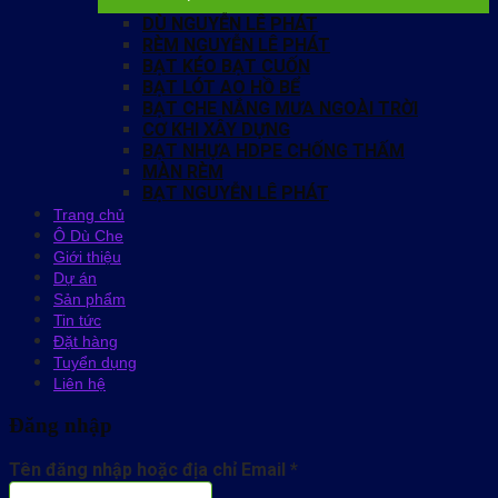
DÙ NGUYỄN LÊ PHÁT
RÈM NGUYỄN LÊ PHÁT
BẠT KÉO BẠT CUỐN
BẠT LÓT AO HỒ BỂ
BẠT CHE NẮNG MƯA NGOÀI TRỜI
CƠ KHI XÂY DỰNG
BẠT NHỰA HDPE CHỐNG THẤM
MÀN RÈM
BẠT NGUYỄN LÊ PHÁT
Trang chủ
Ô Dù Che
Giới thiệu
Dự án
Sản phẩm
Tin tức
Đặt hàng
Tuyển dụng
Liên hệ
Đăng nhập
Tên đăng nhập hoặc địa chỉ Email
*