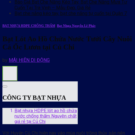
Báo Giá Bạt Che Nắng Kéo Tay, Bạt Che Nắng Mưa Tự
Cuốn Tại Trà Vinh – Mẫu Đẹp, Giá Rẻ
Bạt che nắng kéo tay, bạt che nắng tự cuốn tại Quận 7
BẠT NHỰA HDPE CHỐNG THẤM
,
Bạt Nhựa Nguyễn Lê Phát
Bạt Lót Ao Hồ Chứa Nước Tưới Cây Nuôi
Cá Ốc Lươn tại Củ Chi
by
MÁI HIÊN DI ĐỘNG
CÔNG TY BẠT NHỰA
Bạt nhựa HDPE lót ao hồ chứa
nước chống thấm Nguyên chất
giá rẻ tại Củ Chi
Với Huyện Củ Chi hiện nay vào mùa nuôi trồng thủy sản nên