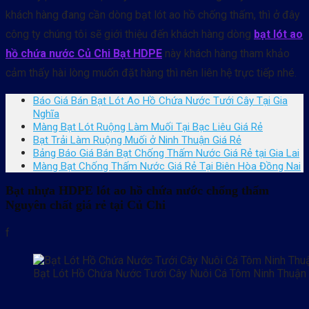
khách hàng đang cần dòng bạt lót ao hồ chống thấm, thì ở đây
công ty chúng tôi sẽ giới thiệu đến khách hàng dòng
bạt lót ao
hồ chứa nước Củ Chi Bạt HDPE
này khách hàng tham khảo
cảm thấy hài lòng muốn đặt hàng thì nên liên hệ trực tiếp nhé.
Báo Giá Bán Bạt Lót Ao Hồ Chứa Nước Tưới Cây Tại Gia
Nghĩa
Màng Bạt Lót Ruộng Làm Muối Tại Bạc Liêu Giá Rẻ
Bạt Trải Làm Ruộng Muối ở Ninh Thuận Giá Rẻ
Bảng Báo Giá Bán Bạt Chống Thấm Nước Giá Rẻ tại Gia Lai
Màng Bạt Chống Thấm Nước Giá Rẻ Tại Biên Hòa Đồng Nai
Bạt nhựa HDPE lót ao hồ chứa nước chống thấm
Nguyên chất giá rẻ tại Củ Chi
f
Bạt Lót Hồ Chứa Nước Tưới Cây Nuôi Cá Tôm Ninh Thuận