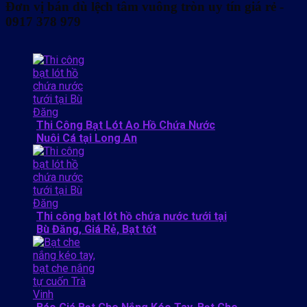
Đơn vị bán dù lệch tâm vuông tròn uy tín giá rẻ -
0917 378 979
Thi Công Bạt Lót Ao Hồ Chứa Nước
Nuôi Cá tại Long An
Thi công bạt lót hồ chứa nước tưới tại
Bù Đăng, Giá Rẻ, Bạt tốt