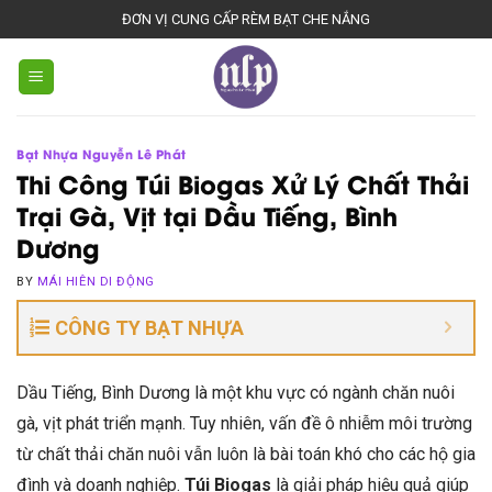
Skip
ĐƠN VỊ CUNG CẤP RÈM BẠT CHE NẮNG
to
content
Bạt Nhựa Nguyễn Lê Phát
Thi Công Túi Biogas Xử Lý Chất Thải
Trại Gà, Vịt tại Dầu Tiếng, Bình
Dương
BY
MÁI HIÊN DI ĐỘNG
CÔNG TY BẠT NHỰA
Dầu Tiếng, Bình Dương là một khu vực có ngành chăn nuôi
gà, vịt phát triển mạnh. Tuy nhiên, vấn đề ô nhiễm môi trường
từ chất thải chăn nuôi vẫn luôn là bài toán khó cho các hộ gia
đình và doanh nghiệp.
Túi Biogas
là giải pháp hiệu quả giúp