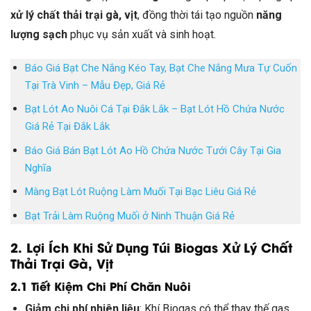
xử lý chất thải trại gà, vịt
, đồng thời tái tạo nguồn
năng
lượng sạch
phục vụ sản xuất và sinh hoạt.
Báo Giá Bạt Che Nắng Kéo Tay, Bạt Che Nắng Mưa Tự Cuốn
Tại Trà Vinh – Mẫu Đẹp, Giá Rẻ
Bạt Lót Ao Nuôi Cá Tại Đắk Lắk – Bạt Lót Hồ Chứa Nước
Giá Rẻ Tại Đắk Lắk
Báo Giá Bán Bạt Lót Ao Hồ Chứa Nước Tưới Cây Tại Gia
Nghĩa
Màng Bạt Lót Ruộng Làm Muối Tại Bạc Liêu Giá Rẻ
Bạt Trải Làm Ruộng Muối ở Ninh Thuận Giá Rẻ
2. Lợi Ích Khi Sử Dụng Túi Biogas Xử Lý Chất
Thải Trại Gà, Vịt
2.1 Tiết Kiệm Chi Phí Chăn Nuôi
Giảm chi phí nhiên liệu
: Khí Biogas có thể thay thế gas