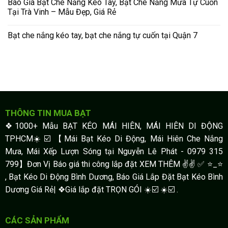
Báo Giá Bạt Che Nắng Kéo Tay, Bạt Che Nắng Mưa Tự Cuốn
Tại Trà Vinh – Mẫu Đẹp, Giá Rẻ
Bạt che nắng kéo tay, bạt che nắng tự cuốn tại Quận 7
THÔNG TIN MUA BẠT
❖1000+ Mẫu BẠT KÉO MÁI HIÊN, MÁI HIÊN DI ĐỘNG
TPHCM☀️☑️ 【Mái Bạt Kéo Di Động, Mái Hiên Che Nắng
Mưa, Mái Xếp Lượn Sóng tại Nguyễn Lê Phát - 0979 315
799】Đơn Vị Báo giá thi công lắp đặt XEM THÊM ✌✌ ✅ ⭐️_⭐
, Bạt Kéo Di Động Bình Dương, Báo Giá Lắp Đặt Bạt Kéo Bình
Dương Giá Rẻ| ❖Giá lắp đặt TRỌN GÓI ☀️☑️ ☀️☑️ .
CÁC SẢN PHẨM