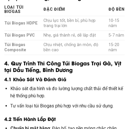
LOẠI TÚI
ĐẶC ĐIỂM
ĐỘ BỀN
BIOGAS
Chịu lực tốt, bền bỉ, phù hợp
10-15
Túi Biogas HDPE
trang trại lớn
năm
Túi Biogas PVC
Nhẹ, giá thành rẻ, dễ lắp đặt
5-7 năm
Túi Biogas
Chịu nhiệt, chống ăn mòn, độ
15-20
Composite
bền cao
năm
4. Quy Trình Thi Công Túi Biogas Trại Gà, Vịt
tại Dầu Tiếng, Bình Dương
4.1 Khảo Sát Và Đánh Giá
Khảo sát địa hình và đo lường lượng chất thải để thiết kế
hệ thống phù hợp.
Tư vấn loại túi Biogas phù hợp với nhu cầu sử dụng.
4.2 Tiến Hành Lắp Đặt
Chuẩn bị mặt bằng
: Đào hố, tạo nền móng chắc chắn.