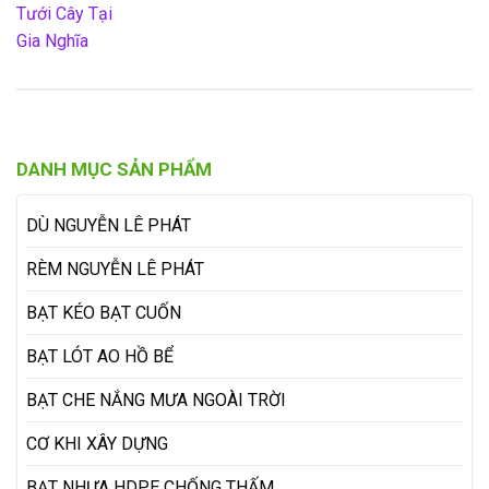
DANH MỤC SẢN PHẨM
DÙ NGUYỄN LÊ PHÁT
RÈM NGUYỄN LÊ PHÁT
BẠT KÉO BẠT CUỐN
BẠT LÓT AO HỒ BỂ
BẠT CHE NẮNG MƯA NGOÀI TRỜI
CƠ KHI XÂY DỰNG
BẠT NHỰA HDPE CHỐNG THẤM