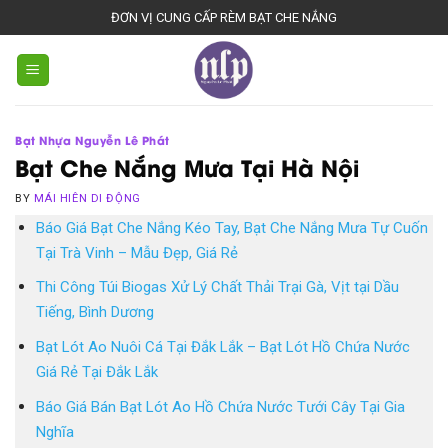
Skip
ĐƠN VỊ CUNG CẤP RÈM BẠT CHE NẮNG
to
content
Bạt Nhựa Nguyễn Lê Phát
Bạt Che Nắng Mưa Tại Hà Nội
BY
MÁI HIÊN DI ĐỘNG
Báo Giá Bạt Che Nắng Kéo Tay, Bạt Che Nắng Mưa Tự Cuốn
Tại Trà Vinh – Mẫu Đẹp, Giá Rẻ
Thi Công Túi Biogas Xử Lý Chất Thải Trại Gà, Vịt tại Dầu
Tiếng, Bình Dương
Bạt Lót Ao Nuôi Cá Tại Đắk Lắk – Bạt Lót Hồ Chứa Nước
Giá Rẻ Tại Đắk Lắk
Báo Giá Bán Bạt Lót Ao Hồ Chứa Nước Tưới Cây Tại Gia
Nghĩa