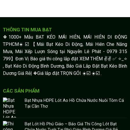
THÔNG TIN MUA BẠT
❖1000+ Mẫu BẠT KÉO MÁI HIÊN, MÁI HIÊN DI ĐỘNG
TPHCM☀️☑️ 【Mái Bạt Kéo Di Động, Mái Hiên Che Nắng
Mưa, Mái Xếp Lượn Sóng tại Nguyễn Lê Phát - 0979 315
799】Đơn Vị Báo giá thi công lắp đặt XEM THÊM ✌✌ ✅ ⭐️_⭐
, Bạt Kéo Di Động Bình Dương, Báo Giá Lắp Đặt Bạt Kéo Bình
Dương Giá Rẻ| ❖Giá lắp đặt TRỌN GÓI ☀️☑️ ☀️☑️ .
CÁC SẢN PHẨM
Bạt Nhựa HDPE Lót Ao Hồ Chứa Nước Nuôi Tôm Cá
Tại Cần Thơ
Bạt Lót Hồ Phú Giáo – Báo Giá Thi Công Lót Bạt
Chứa Nước Tưới Tại Phú Giáo Bình Dương Giá Rẻ