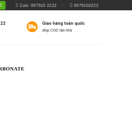
Zalo: 097910 2222
0979102222
222
Giao hàng toàn quốc
ship COD tận nhà
ARBONATE