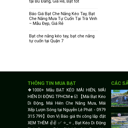
tại Bù Đăng, Giá Rẻ, Bạt tốt
Báo Giá Bạt Che Nắng Kéo Tay, Bạt
Che Nắng Mưa Tự Cuốn Tại Trà Vinh
– Mẫu Đẹp, Giá Rẻ
Bạt che nắng kéo tay, bạt che nắng
tự cuốn tại Quận 7
THÔNG TIN MUA BẠT
CÁC S
❖1000+ Mẫu BẠT KÉO MÁI HIÊN, MÁI
HIÊN DI ĐỘNG TPHCM☀️☑️ 【Mái Bạt Kéo
Di Động, Mái Hiên Che Nắng Mưa, Mái
Xếp Lượn Sóng tại Nguyễn Lê Phát - 0979
315 799】Đơn Vị Báo giá thi công lắp đặt
XEM THÊM ✌✌ ✅ ⭐️_⭐ , Bạt Kéo Di Động