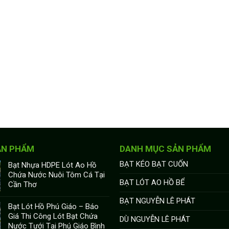
ẢN PHẨM
DANH MỤC SẢN PHẨM
BẠT KÉO BẠT CUỐN
Bạt Nhựa HDPE Lót Ao Hồ
Chứa Nước Nuôi Tôm Cá Tại
BẠT LÓT AO HỒ BỂ
Cần Thơ
BẠT NGUYỄN LÊ PHÁT
Bạt Lót Hồ Phú Giáo – Báo
Giá Thi Công Lót Bạt Chứa
DÙ NGUYỄN LÊ PHÁT
Nước Tưới Tại Phú Giáo Bình