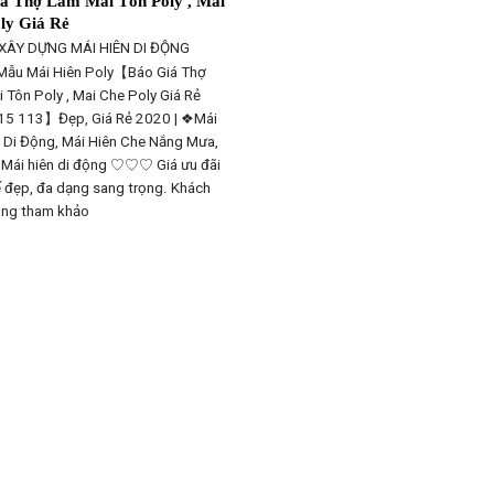
á Thợ Làm Mái Tôn Poly , Mai
ly Giá Rẻ
 XÂY DỰNG
MÁI HIÊN DI ĐỘNG
Mẫu Mái Hiên Poly【Báo Giá Thợ
 Tôn Poly , Mai Che Poly Giá Rẻ
15 113】Đẹp, Giá Rẻ 2020 | ❖Mái
 Di Động, Mái Hiên Che Nắng Mưa,
ái hiên di động ♡♡♡ Giá ưu đãi
ế đẹp, đa dạng sang trọng. Khách
ang tham khảo