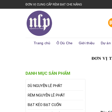
Skip
ĐƠN VỊ CUNG CẤP RÈM BẠT CHE NẮNG
to
content
Trang chủ
Ô Dù Che
Giới thiệu
Dự án
ĐƠN VỊ 
DANH MỤC SẢN PHẨM
DÙ NGUYỄN LÊ PHÁT
RÈM NGUYỄN LÊ PHÁT
BẠT KÉO BẠT CUỐN