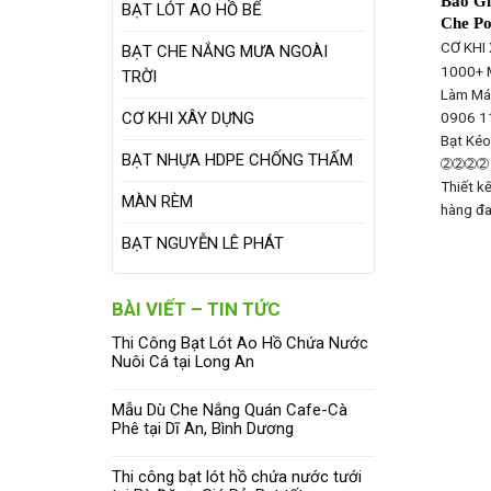
Báo Gi
BẠT LÓT AO HỒ BỂ
Che Po
CƠ KHI
BẠT CHE NẮNG MƯA NGOÀI
1000+ 
TRỜI
Làm Mái
CƠ KHI XÂY DỰNG
0906 1
Bạt Kéo
BẠT NHỰA HDPE CHỐNG THẤM
➁➁➁➁ M
Thiết k
MÀN RÈM
hàng đ
BẠT NGUYỄN LÊ PHÁT
BÀI VIẾT – TIN TỨC
Thi Công Bạt Lót Ao Hồ Chứa Nước
Nuôi Cá tại Long An
Mẫu Dù Che Nắng Quán Cafe-Cà
Phê tại Dĩ An, Bình Dương
Thi công bạt lót hồ chứa nước tưới