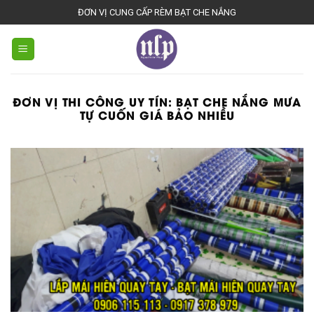
Skip
ĐƠN VỊ CUNG CẤP RÈM BẠT CHE NẮNG
to
content
ĐƠN VỊ THI CÔNG UY TÍN:
BẠT CHE NẮNG MƯA
TỰ CUỐN GIÁ BẢO NHIỀU