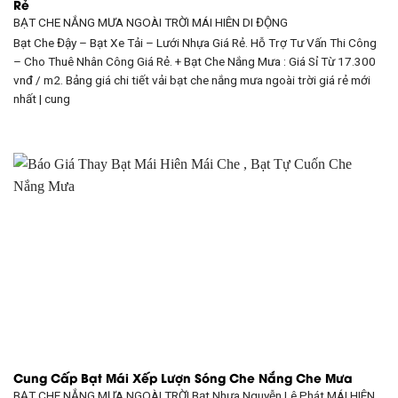
Rẻ
BẠT CHE NẮNG MƯA NGOÀI TRỜI
MÁI HIÊN DI ĐỘNG
Bạt Che Đậy – Bạt Xe Tải – Lưới Nhựa Giá Rẻ. Hỗ Trợ Tư Vấn Thi Công
– Cho Thuê Nhân Công Giá Rẻ. + Bạt Che Nắng Mưa : Giá Sỉ Từ 17.300
vnđ / m2. Bảng giá chi tiết vải bạt che nắng mưa ngoài trời giá rẻ mới
nhất | cung
Cung Cấp Bạt Mái Xếp Lượn Sóng Che Nắng Che Mưa
BẠT CHE NẮNG MƯA NGOÀI TRỜI Bạt Nhựa Nguyễn Lê Phát
MÁI HIÊN