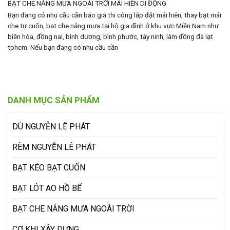
BẠT CHE NẮNG MƯA NGOÀI TRỜI
MÁI HIÊN DI ĐỘNG
Bạn đang có nhu cầu cần báo giá thi công lắp đặt mái hiên, thay bạt mái
che tự cuốn, bạt che nắng mưa tại hộ gia đình ở khu vực Miền Nam như
biên hòa, đồng nai, bình dương, bình phước, tây ninh, lâm đồng đà lạt
tphcm. Nếu bạn đang có nhu cầu cần
DANH MỤC SẢN PHẨM
DÙ NGUYỄN LÊ PHÁT
RÈM NGUYỄN LÊ PHÁT
BẠT KÉO BẠT CUỐN
BẠT LÓT AO HỒ BỂ
BẠT CHE NẮNG MƯA NGOÀI TRỜI
CƠ KHI XÂY DỰNG