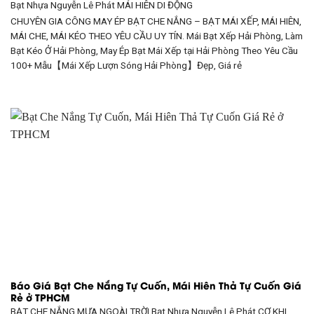
Bạt Nhựa Nguyễn Lê Phát
MÁI HIÊN DI ĐỘNG
CHUYÊN GIA CÔNG MAY ÉP BẠT CHE NẮNG – BẠT MÁI XẾP, MÁI HIÊN,
MÁI CHE, MÁI KÉO THEO YÊU CẦU UY TÍN. Mái Bạt Xếp Hải Phòng, Làm
Bạt Kéo Ở Hải Phòng, May Ép Bạt Mái Xếp tại Hải Phòng Theo Yêu Cầu
100+ Mẫu【Mái Xếp Lượn Sóng Hải Phòng】Đẹp, Giá rẻ
Báo Giá Bạt Che Nắng Tự Cuốn, Mái Hiên Thả Tự Cuốn Giá
Rẻ ở TPHCM
BẠT CHE NẮNG MƯA NGOÀI TRỜI Bạt Nhựa Nguyễn Lê Phát CƠ KHI