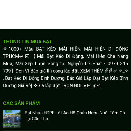
THÔNG TIN MUA BẠT
❖1000+ Mẫu BẠT KÉO MÁI HIÊN, MÁI HIÊN DI ĐỘNG
TPHCM☀️☑️ 【Mái Bạt Kéo Di Động, Mái Hiên Che Nắng
Mưa, Mái Xếp Lượn Sóng tại Nguyễn Lê Phát - 0979 315
799】Đơn Vị Báo giá thi công lắp đặt XEM THÊM ✌✌ ✅ ⭐️_⭐
, Bạt Kéo Di Động Bình Dương, Báo Giá Lắp Đặt Bạt Kéo Bình
Dương Giá Rẻ| ❖Giá lắp đặt TRỌN GÓI ☀️☑️ ☀️☑️ .
CÁC SẢN PHẨM
Bạt Nhựa HDPE Lót Ao Hồ Chứa Nước Nuôi Tôm Cá
Tại Cần Thơ