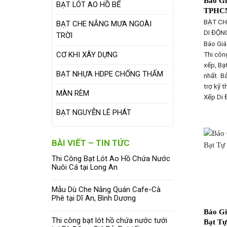
Báo Gi
BẠT LÓT AO HỒ BỂ
TPHC
BẠT CH
BẠT CHE NẮNG MƯA NGOÀI
DI ĐỘN
TRỜI
Báo Giá
CƠ KHI XÂY DỰNG
Thi công
xếp, Bạt
BẠT NHỰA HDPE CHỐNG THẤM
nhất. B
trợ kỹ t
MÀN RÈM
Xếp Di 
BẠT NGUYỄN LÊ PHÁT
BÀI VIẾT – TIN TỨC
Thi Công Bạt Lót Ao Hồ Chứa Nước
Nuôi Cá tại Long An
Mẫu Dù Che Nắng Quán Cafe-Cà
Phê tại Dĩ An, Bình Dương
Báo Gi
Thi công bạt lót hồ chứa nước tưới
Bạt T