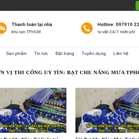
Thanh toán tại nhà
Hotline: 097910 2
khu vực TPHCM
tư vấn 24/7 miễn phí
Sản phẩm
Tin tức
Đặt hàng
Tuyển dụng
Liên hệ
N VỊ THI CÔNG UY TÍN:
BẠT CHE NẮNG MƯA TP