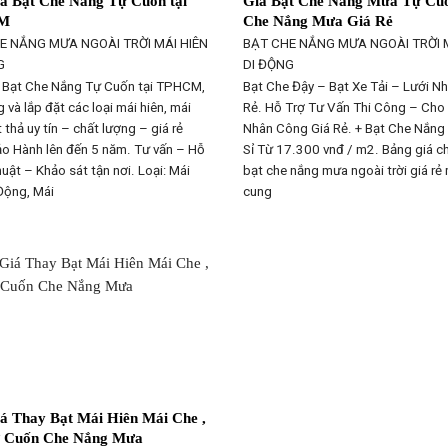
á Bạt Che Nắng Tự Cuốn tại
Giá Bạt Che Nắng Mưa Tự Cuố
M
Che Nắng Mưa Giá Rẻ
E NẮNG MƯA NGOÀI TRỜI
MÁI HIÊN
BẠT CHE NẮNG MƯA NGOÀI TRỜI
G
DI ĐỘNG
 Bạt Che Nắng Tự Cuốn tại TPHCM,
Bạt Che Đậy – Bạt Xe Tải – Lưới N
 và lắp đặt các loại mái hiên, mái
Rẻ. Hỗ Trợ Tư Vấn Thi Công – Cho
 thả uy tín – chất lượng – giá rẻ
Nhân Công Giá Rẻ. + Bạt Che Nắng 
ảo Hành lên đến 5 năm. Tư vấn – Hỗ
Sỉ Từ 17.300 vnđ / m2. Bảng giá chi
huật – Khảo sát tận nơi. Loại: Mái
bạt che nắng mưa ngoài trời giá rẻ 
Động, Mái
cung
á Thay Bạt Mái Hiên Mái Che ,
ự Cuốn Che Nắng Mưa