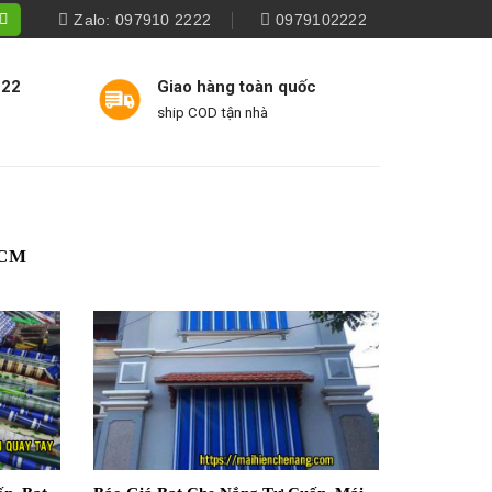
Zalo: 097910 2222
0979102222
222
Giao hàng toàn quốc
ship COD tận nhà
HCM