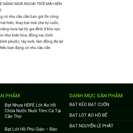
E NẮNG MƯA NGOÀI TRỜI
MÁI HIÊN
G
g có nhu cầu cần báo giá thi công
mái hiên, thay bạt mái che tự cuốn,
 nắng mưa tại hộ gia đình ở khu vực
m như biên hòa, đồng nai, bình
bình phước, tây ninh, lâm đồng đà lạt
Nếu bạn đang có nhu cầu cần
ẢN PHẨM
DANH MỤC SẢN PHẨM
BẠT KÉO BẠT CUỐN
Bạt Nhựa HDPE Lót Ao Hồ
Chứa Nước Nuôi Tôm Cá Tại
BẠT LÓT AO HỒ BỂ
Cần Thơ
BẠT NGUYỄN LÊ PHÁT
Bạt Lót Hồ Phú Giáo – Báo