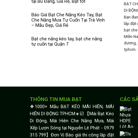
tại Bù Đăng, Giá Rẻ, Bạt tốt
BẠT CH
DI ĐỘN
Báo Giá Bạt Che Nắng Kéo Tay, Bạt
Bạn đan
Che Nắng Mưa Tự Cuốn Tại Trà Vinh
lắp đặt 
– Mẫu Đẹp, Giá Rẻ
bạt che
Miền Na
Bạt che nắng kéo tay, bạt che nắng
dương, 
tự cuốn tại Quận 7
tphcm. 
THÔNG TIN MUA BẠT
CÁC S
❖1000+ Mẫu BẠT KÉO MÁI HIÊN, MÁI
HIÊN DI ĐỘNG TPHCM☀️☑️ 【Mái Bạt Kéo
Di Động, Mái Hiên Che Nắng Mưa, Mái
Xếp Lượn Sóng tại Nguyễn Lê Phát - 0979
315 799】Đơn Vị Báo giá thi công lắp đặt