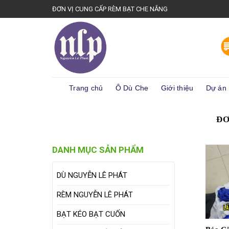
Skip
ĐƠN VỊ CUNG CẤP RÈM BẠT CHE NẮNG
to
content
Trang chủ
Ô Dù Che
Giới thiệu
Dự án
ĐƠ
DANH MỤC SẢN PHẨM
DÙ NGUYỄN LÊ PHÁT
RÈM NGUYỄN LÊ PHÁT
BẠT KÉO BẠT CUỐN