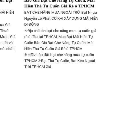
n, Bạt
Báo Giá Bạt Che Nắng Tự Cuốn, Mái
Hiên Thả Tự Cuốn Giá Rẻ ở TPHCM
MÁI HIÊN
BẠT CHE NẮNG MƯA NGOÀI TRỜI Bạt Nhựa
Nguyễn Lê Phát CƠ KHI XÂY DỰNG
MÁI HIÊN
DI ĐỘNG
hựa Giá
 Thuê
✳Địa chỉ bán bạt che nắng mưa tự cuốn giá
Mưa : Giá
rẻ ở đâu tại TPHCM, Mua Bạt Mái Hiên Tự
 tiết vải
Cuốn Báo Giá Bạt Che Nắng Tự Cuốn, Mái
mới nhất |
Hiên Thả Tự Cuốn Giá Rẻ ở TPHCM
❇✳❎✓Lắp đặt bạt che nắng mưa tự cuốn
TPHCM💠Bạt Thả Tự Cuốn, Bạt Kéo Ngoài
Trời TPHCM Giá