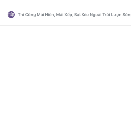
Xanh
Cam
Thi Công Mái Hiên, Mái Xếp, Bạt Kéo Ngoài Trời Lượn Són
Phủ
Hàng
tại
Cảng
Phú
Mỹ
Quận
7
Giá
Rẻ